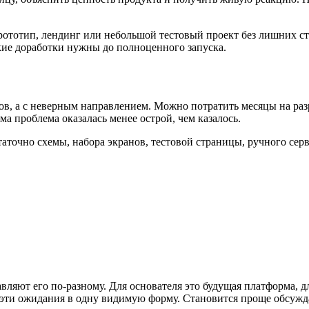
ототип, лендинг или небольшой тестовый проект без лишних ста
акие доработки нужны до полноценного запуска.
ов, а с неверным направлением. Можно потратить месяцы на разр
ма проблема оказалась менее острой, чем казалось.
аточно схемы, набора экранов, тестовой страницы, ручного серв
ляют его по-разному. Для основателя это будущая платформа, дл
т эти ожидания в одну видимую форму. Становится проще обсужд